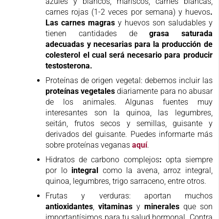
azules y blancos, mariscos, carnes blancas,
carnes rojas (1-2 veces por semana) y huevos
.
Las carnes magras
y huevos son saludables y
tienen cantidades de
grasa saturada
adecuadas y necesarias para la producción de
colesterol el cual será necesario para producir
testosterona.
Proteínas de origen vegetal: debemos incluir las
proteínas vegetales
diariamente para no abusar
de los animales. Algunas fuentes muy
interesantes son la quinoa, las legumbres,
seitán, frutos secos y semillas, guisante y
derivados del guisante. Puedes informarte más
sobre proteínas veganas
aquí
.
Hidratos de carbono complejos
:
opta siempre
por lo
integral
como la avena, arroz integral,
quinoa, legumbres, trigo sarraceno, entre otros.
Frutas y verduras: aportan muchos
antioxidantes
,
vitaminas
y
minerales
que son
importantísimos para tu salud hormonal. Contra