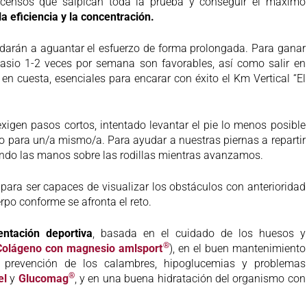
ascensos que salpican toda la prueba y conseguir el máximo
 la eficiencia y la concentración.
udarán a aguantar el esfuerzo de forma prolongada. Para ganar
imnasio 1-2 veces por semana son favorables, así como salir en
s en cuesta, esenciales para encarar con éxito el Km Vertical “El
xigen pasos cortos, intentado levantar el pie lo menos posible
do para un/a mismo/a. Para ayudar a nuestras piernas a repartir
ndo las manos sobre las rodillas mientras avanzamos.
 para ser capaces de visualizar los obstáculos con anterioridad
po conforme se afronta el reto.
ntación deportiva
, basada en el cuidado de los huesos y
®
Colágeno con magnesio amlsport
), en el buen mantenimiento
a prevención de los calambres, hipoglucemias y problemas
®
el
y
Glucomag
, y en una buena hidratación del organismo con