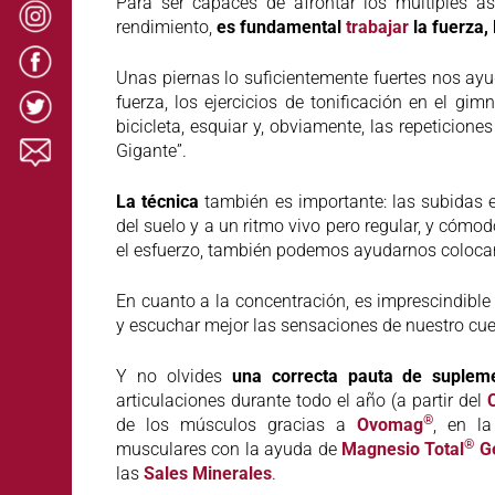
Para ser capaces de afrontar los múltiples 
rendimiento,
es fundamental
trabajar
la fuerza,
Unas piernas lo suficientemente fuertes nos ay
fuerza, los ejercicios de tonificación en el g
bicicleta, esquiar y, obviamente, las repeticione
Gigante”.
La técnica
también es importante: las subidas e
del suelo y a un ritmo vivo pero regular, y cómo
el esfuerzo, también podemos ayudarnos coloca
En cuanto a la concentración, es imprescindible
y escuchar mejor las sensaciones de nuestro cuer
Y no olvides
una correcta pauta de supleme
articulaciones durante todo el año (a partir del
®
de los músculos gracias a
Ovomag
, en l
®
musculares con la ayuda de
Magnesio Total
G
las
Sales Minerales
.