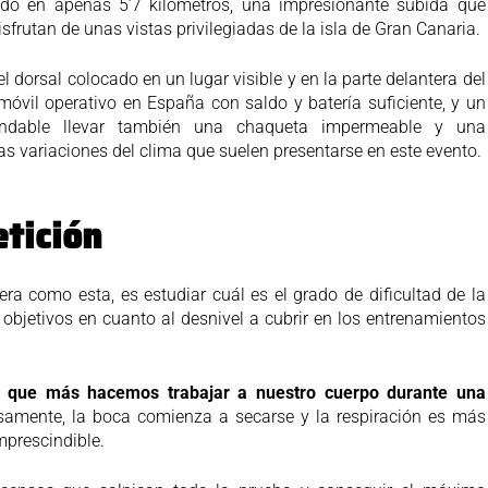
ado en apenas 5’7 kilómetros, una impresionante subida que
isfrutan de unas vistas privilegiadas de la isla de Gran Canaria.
l dorsal colocado en un lugar visible y en la parte delantera del
óvil operativo en España con saldo y batería suficiente, y un
ndable llevar también una chaqueta impermeable y una
cas variaciones del clima que suelen presentarse en este evento.
etición
era como esta, es estudiar cuál es el grado de dificultad de la
e objetivos en cuanto al desnivel a cubrir en los entrenamientos
s que más hacemos trabajar a nuestro cuerpo durante una
ensamente, la boca comienza a secarse y la respiración es más
mprescindible.