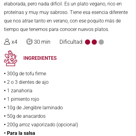
elaborada, pero nada difícil. Es un plato vegano, rico en
proteínas y muy muy sabroso. Tiene esa esencia diferente
que nos atrae tanto en verano, con ese poquito más de
tiempo que tenemos para conocer nuevos platos.
x4
30 min
Dificultad:
INGREDIENTES
•
300g de tofu firme
•
2 o 3 dientes de ajo
•
1 zanahoria
•
1 pimiento rojo
•
10g de Jengibre laminado
•
50g de anacardos
•
200g arroz vaporizado (opcional)
•
Para la salsa