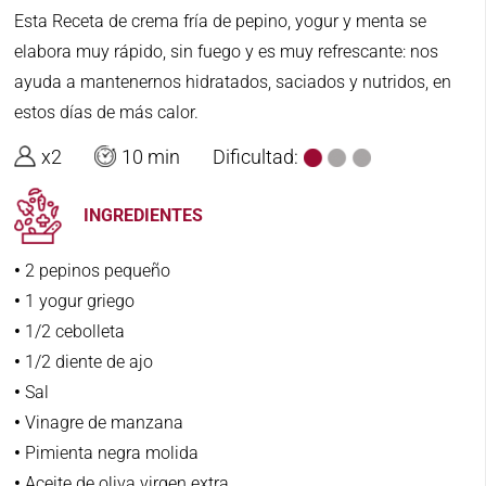
Esta Receta de crema fría de pepino, yogur y menta se
elabora muy rápido, sin fuego y es muy refrescante: nos
ayuda a mantenernos hidratados, saciados y nutridos, en
estos días de más calor.
x2
10 min
Dificultad:
INGREDIENTES
•
2 pepinos pequeño
•
1 yogur griego
•
1/2 cebolleta
•
1/2 diente de ajo
•
Sal
•
Vinagre de manzana
•
Pimienta negra molida
•
Aceite de oliva virgen extra